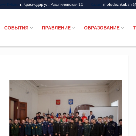
г. Краснодар ул. Рашпилевская 10
molodezhkubani@m
дежи Кубани
Казаки
СОБЫТИЯ
ПРАВЛЕНИЕ
ОБРАЗОВАНИЕ