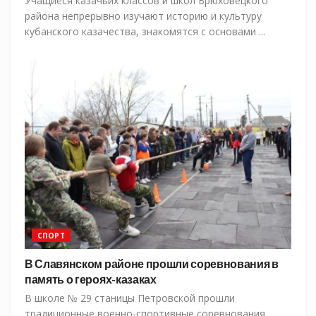
Учащиеся казачьих классов и школ Брюховецкого
района непрерывно изучают историю и культуру
кубанского казачества, знакомятся с основами ...
СПОРТ
В Славянском районе прошли соревнования в
память о героях-казаках
В школе № 29 станицы Петровской прошли
традиционные военно-спортивные соревнования,