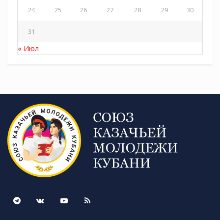
24
25
26
27
28
29
30
31
« Июл