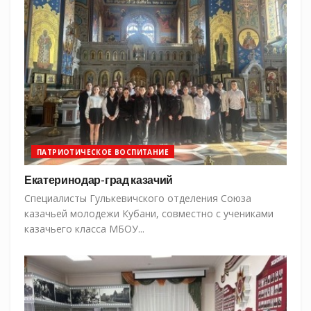
ПАТРИОТИЧЕСКОЕ ВОСПИТАНИЕ
Екатеринодар-град казачий
Специалисты Гулькевичского отделения Союза
казачьей молодежи Кубани, совместно с учениками
казачьего класса МБОУ...