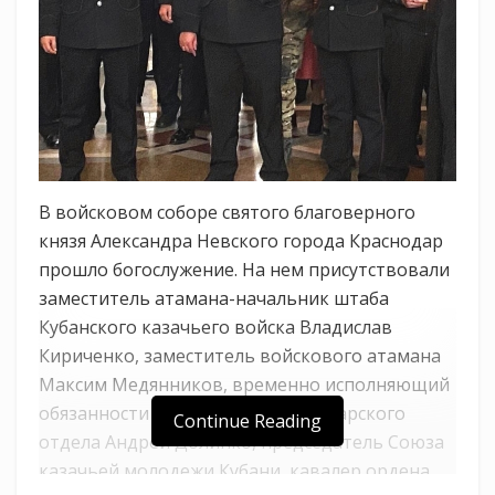
В войсковом соборе святого благоверного
князя Александра Невского города Краснодар
прошло богослужение. На нем присутствовали
заместитель атамана-начальник штаба
Кубанского казачьего войска Владислав
Кириченко, заместитель войскового атамана
Максим Медянников, временно исполняющий
обязанности атамана Екатеринодарского
Continue Reading
отдела Андрей Долинко, председатель Союза
казачьей молодежи Кубани, кавалер ордена