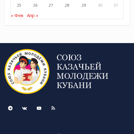
25
26
27
28
29
30
31
« Фев
Апр »