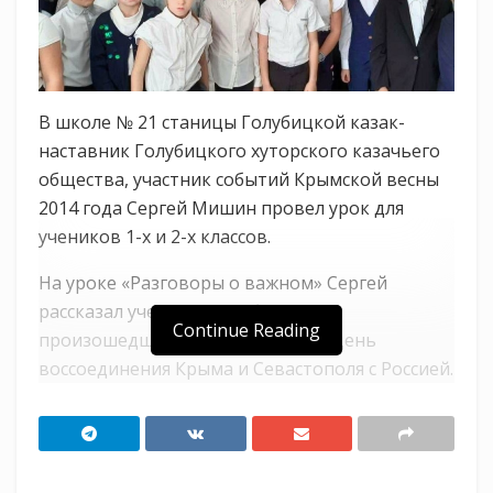
В школе № 21 станицы Голубицкой казак-
наставник Голубицкого хуторского казачьего
общества, участник событий Крымской весны
2014 года Сергей Мишин провел урок для
учеников 1-х и 2-х классов.
На уроке «Разговоры о важном» Сергей
рассказал ученикам о событиях,
Continue Reading
произошедших 10 лет назад, про день
воссоединения Крыма и Севастополя с Россией.
Он отметил, что когда в Крыму было
объявлено всенародное голосование о
возвращении полуострова в состав России,
казаки вновь оказали помощь, но уже в