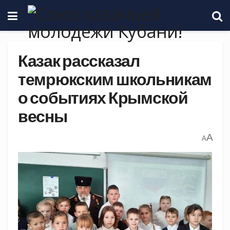
Казак рассказал
темрюкским школьникам
о событиях Крымской
весны
A
A