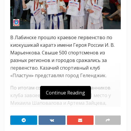
В Лабинске прошло краевое первенство по
киокушикай каратэ имени Героя России И. В.
Марьенкова. Свыше 500 спортсменов из
разных регионов и городов сражались за
первенство. Казачий спортивный клуб
«Пластун» представлял город Геленджик.
По итогам соревнований 6 воспитанников
Continue Reading
клуба завоевали призовые места: 1 место у
Михаила Шаповалова и Артема Зайцева,
«серебро» завоевал Кирилл Толстых, Алексей
Струцкий, 3 место у Артура Терновых и
Валерии Марновой.