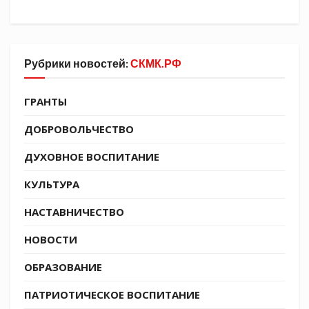
Данный клуб не первый раз принимает
участие в подобного рода соревнованиях.
Благодаря сплочённости и тренерскому
Рубрики новостей:
СКМК.РФ
составу «Пластун» зарекомендовал себя с
лучшей стороны, показывая достойные
ГРАНТЫ
поединки и получая бесценный опыт.
ДОБРОВОЛЬЧЕСТВО
ДУХОВНОЕ ВОСПИТАНИЕ
КУЛЬТУРА
НАСТАВНИЧЕСТВО
НОВОСТИ
ОБРАЗОВАНИЕ
ПАТРИОТИЧЕСКОЕ ВОСПИТАНИЕ