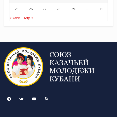
25
26
27
28
29
30
31
« Фев
Апр »
Tags:
СКМК