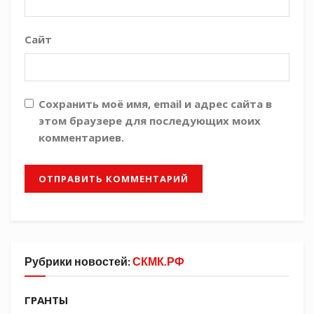
казаков в период Крымской весны и митинг на
Красной площади в честь воссоединения.
Сайт
Виолетта Елесина
Сохранить моё имя, email и адрес сайта в
Галерея мероприятия
этом браузере для последующих моих
комментариев.
Рубрики новостей:
СКМК.РФ
ГРАНТЫ