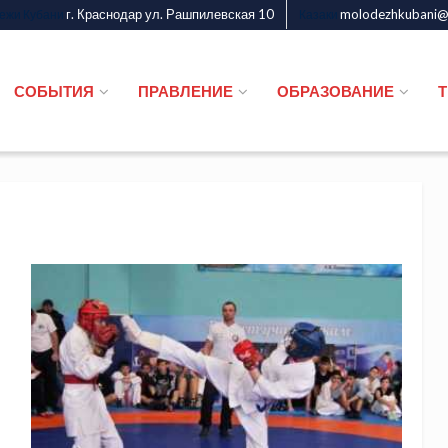
г. Краснодар ул. Рашпилевская 10
molodezhkubani@m
дежи Кубани
Казаки
СОБЫТИЯ
ПРАВЛЕНИЕ
ОБРАЗОВАНИЕ