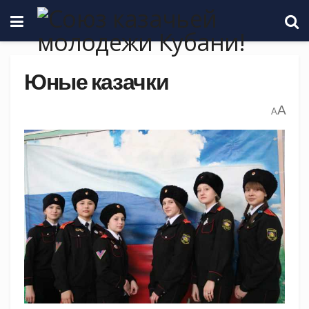
Юные казачки
A
A