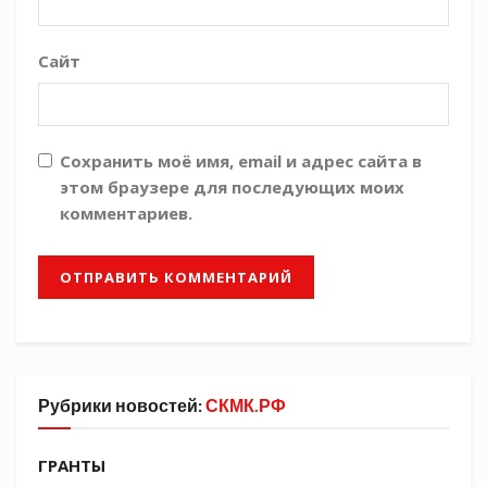
клуба и удостоили
их специальной наградой «За волю к победе».
Сайт
В личном зачете отличилась Ирина
Деревянко, которая стала первой в челночном
беге.
Сохранить моё имя, email и адрес сайта в
этом браузере для последующих моих
Елена Шебалина
комментариев.
Галерея мероприятия
Рубрики новостей:
СКМК.РФ
ГРАНТЫ