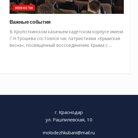
НОВОСТИ
Важные события
В Кропоткинском казачьем кадетском корпусе имени
Г.Н.Трошева состоялся час патриотизма «Крымская
весна», посвящённый воссоединению Крыма с ...
г. Краснодар
ул. Рашпилевская, 10
molodezhkubani@mail.ru