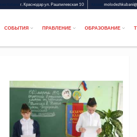
г. Краснодар ул. Рашпилевская 10
molodezhkubani@m
дежи Кубани
Казаки
СОБЫТИЯ
ПРАВЛЕНИЕ
ОБРАЗОВАНИЕ