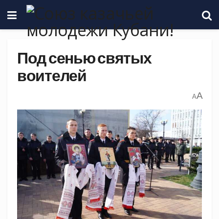
Под сенью святых
воителей
A
A