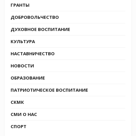
владыка Феогност.
ГРАНТЫ
Завершилось мероприятие парадным маршем:
ДОБРОВОЛЬЧЕСТВО
кадеты ровным строем прошли перед
ДУХОВНОЕ ВОСПИТАНИЕ
образами с частицами мощей святых
воителей. Снова увидеть святыни ребята
КУЛЬТУРА
смогут в молельной комнате казачьего
НАСТАВНИЧЕСТВО
кадетского корпуса.
НОВОСТИ
Евгений Рожанский
ОБРАЗОВАНИЕ
ПАТРИОТИЧЕСКОЕ ВОСПИТАНИЕ
СКМК
СМИ О НАС
СПОРТ