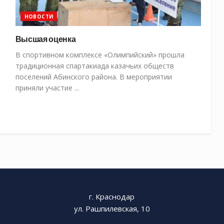
НОВОСТИ
Высшая оценка
В спортивном комплексе «Олимпийский» прошла
традиционная спартакиада казачьих обществ
поселений Абинского района. В мероприятии
приняли участие ...
г. Краснодар
ул. Рашпилевская, 10