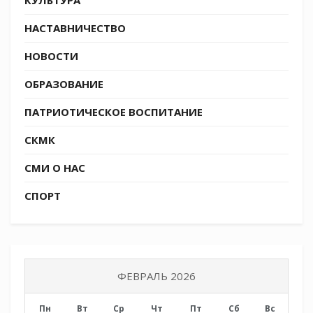
Кубани Дьяченко Даниил Эдуардович.
НАСТАВНИЧЕСТВО
Подготовлено по материалам Союза казачьей
молодёжи Кубани
НОВОСТИ
(https://vk.com/molodezhkubani)
ОБРАЗОВАНИЕ
ПАТРИОТИЧЕСКОЕ ВОСПИТАНИЕ
СКМК
СМИ О НАС
СПОРТ
ФЕВРАЛЬ 2026
Пн
Вт
Ср
Чт
Пт
Сб
Вс