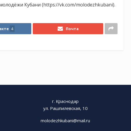
лодёжи Кубани (https://vk.com/molodezhkubani).
акте
4
Почта
г. Краснодар
ул. Рашпилевская, 10
molodezhkubani@mail.ru