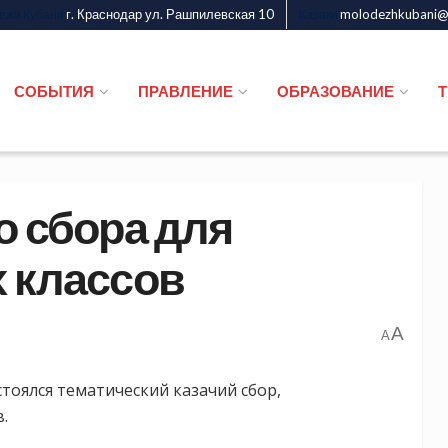
г. Краснодар ул. Рашпилевская 10
molodezhkubani@m
дежи Кубани
Казаки
СОБЫТИЯ
ПРАВЛЕНИЕ
ОБРАЗОВАНИЕ
о сбора для
х классов
A
A
тоялся тематический казачий сбор,
.