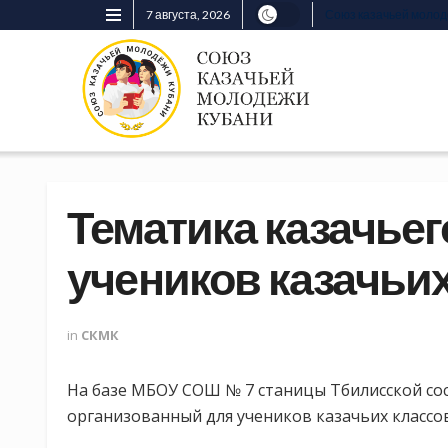
7 августа, 2026
Союз казачьей моло
Тематика казачьег
учеников казачьи
in
СКМК
На базе МБОУ СОШ № 7 станицы Тбилисской сос
организованный для учеников казачьих классов