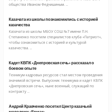
общества Иваном Федчишиным. ...
СКМК
Казачата из школы познакомились с историей
казачества
Казачата из школы МБОУ СОШ №7 имени П.Н.
Степаненко посетили специалистов клуба «Патриот»,
чтобы ознакомиться с историей и культурой
казачества. ...
СКМК
Кадет КВПК «Днепровская сечь» рассказал о
боевом опыте
Техникум кадровых ресурсов стал местом проведения
значимой встречи. Выпускник техникума и кадет КВПК
«Днепровская сечь», ныне военный, служащий по
контракту ...
СКМК
Андрей Кравченко посетил Центр казачьей
молодежи «Ермак»