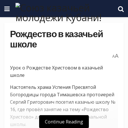
Рождество в казачьей
школе
A
A
Урок о Рождестве Христовом в казачьей
школе
Настоятель храма Успения Пресвятой
Богородицы города Тимашевска протоиерей
Сергий Григорович посетил казачью школу №
16, где провёл занятие на тему «Рождество
Христово» для четырёх классов начальной
Continue Reading
школы.