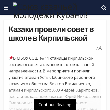
Казаки провели совет в
школе в Кирпильской
A
A
В МБОУ СОШ № 11 станицы Кирпильской
состоялся совет атаманов классов казачьей
направленности. В мероприятии приняли
участие атаман Усть-Лабинского районного
казачьего общества Виктор Васильченко,
атаман Кирпильского ХКО Андрей Харитонов,
наставник казачьих классов Юрий Николаевич
Смирнов и специалист муниципального
Continue Reading
отделения союза казачьей молодежи Кубани