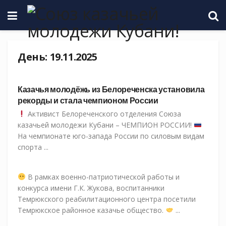
День:
19.11.2025
СКМК
Казачья молодёжь из Белореченска установила
рекорды и стала чемпионом России
Активист Белореченского отделения Союза
казачьей молодежи Кубани – ЧЕМПИОН РОССИИ!
На чемпионате юго-запада России по силовым видам
спорта ...
СКМК
В рамках военно-патриотической работы и
конкурса имени Г.К. Жукова, воспитанники
Темрюкского реабилитационного центра посетили
Темрюкское районное казачье общество.
...
СКМК