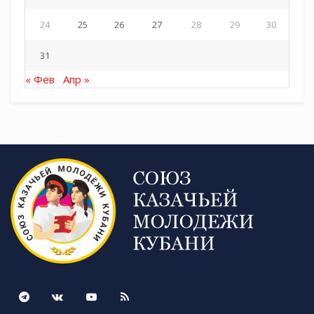
24
25
26
27
28
29
30
31
« Фев
Апр »