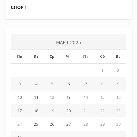
подготовку, популяризацию спорта,
СПОРТ
реализацию творческих идей.
Tags:
СКМК
МАРТ 2025
Пн
Вт
Ср
Чт
Пт
Сб
Вс
1
2
3
4
5
6
7
8
9
10
11
12
13
14
15
16
17
18
19
20
21
22
23
24
25
26
27
28
29
30