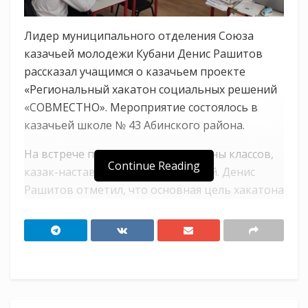
Лидер муниципального отделения Союза
казачьей молодежи Кубани Денис Рашитов
рассказал учащимся о казачьем проекте
«Региональный хакатон социальных решений
«СОВМЕСТНО». Мероприятие состоялось в
казачьей школе № 43 Абинского района.
На встрече присутствовали атаманы классов,
Continue Reading
казак-наставник Сергей Таловский. Денис
Рашитов отметил, что основная цель хакатона
заключается в создании условий для
вовлечения казачьей молодежи в процесс
развития родных территорий. Благодаря
участию в реализации общественно полезных
инициатив, победам в грантовых конкурсах
можно совершить много благих дел во имя