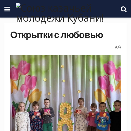
Открытки с любовью
A
A