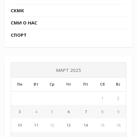
учреждении действует музей, где собраны
экспонаты, рассказывающие о укладе жизни
СКМК
казаков.
СМИ О НАС
СПОРТ
Tags:
СКМК
МАРТ 2025
Пн
Вт
Ср
Чт
Пт
Сб
Вс
1
2
3
4
5
6
7
8
9
10
11
12
13
14
15
16