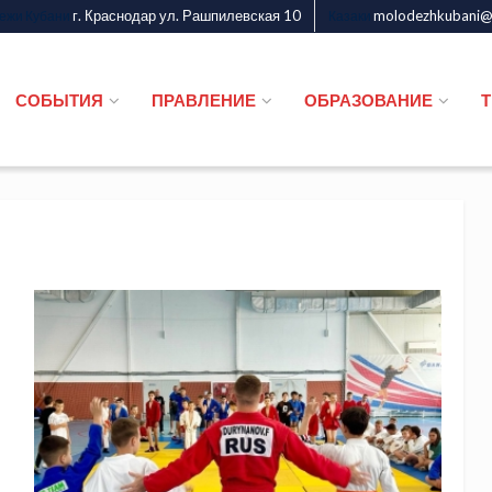
г. Краснодар ул. Рашпилевская 10
molodezhkubani@m
дежи Кубани
Казаки
СОБЫТИЯ
ПРАВЛЕНИЕ
ОБРАЗОВАНИЕ