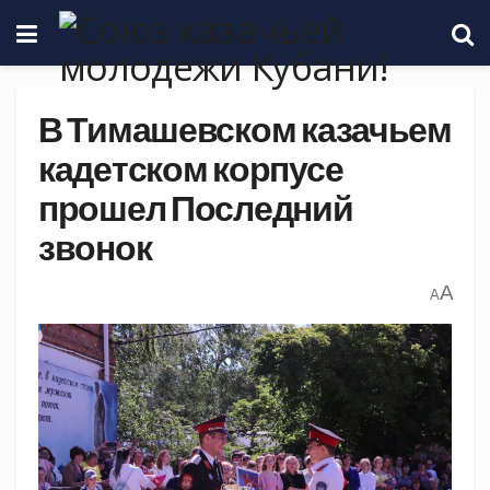
В Тимашевском казачьем
кадетском корпусе
прошел Последний
звонок
A
A