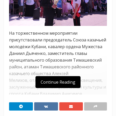
На торжественном мероприятии
присутствовали председатель Союза казачьей
молодёжи Кубани, кавалер ордена Мужества
Даниил Дьяченко, заместитель главы
муниципального образования Тимашевский
район, атаман Тимашевского районного
казачьего общества Алексей
Мелихов, отличник народного просвещения,
Continue Reading
заслуженный работник физической культуры и
спорта Кубани Владимир Анисимов,
настоятель храма Вознесения Господня,
протоирей Виктор Савенко. Гости сказали
напутственные слова выпускникам и