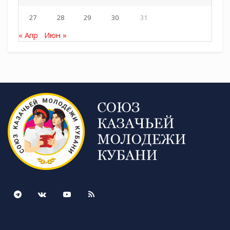
27
28
29
30
31
« Апр
Июн »