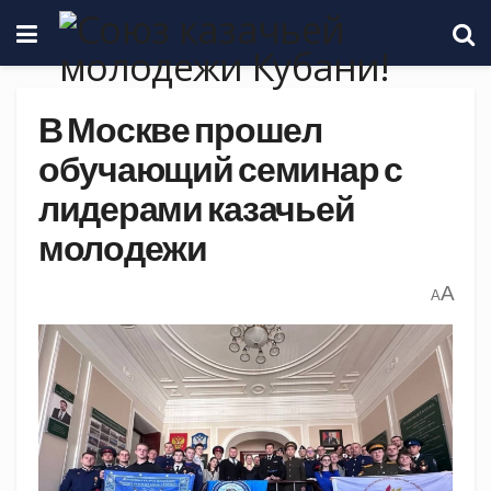
В Москве прошел
обучающий семинар с
лидерами казачьей
молодежи
A
A