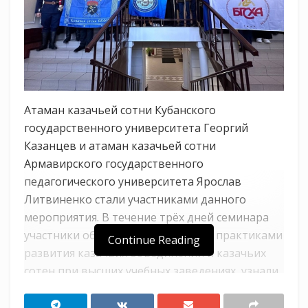
Атаман казачьей сотни Кубанского
государственного университета Георгий
Казанцев и атаман казачьей сотни
Армавирского государственного
педагогического университета Ярослав
Литвиненко стали участниками данного
мероприятия. В течение трёх дней семинара
участники обменялись успешными практиками
Continue Reading
развития казачьих объединений и казачьих
сотен при высших учебных заведениях, узнали
о грантовых конкурсах Росмолодежи, как
продвинуть свою казачью студенческую