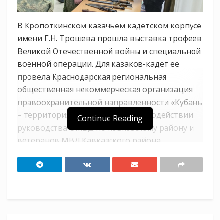
В Кропоткинском казачьем кадетском корпусе
имени Г.Н. Трошева прошла выставка трофеев
Великой Отечественной войны и специальной
военной операции. Для казаков-кадет ее
провела Краснодарская региональная
общественная некоммерческая организация
правоохранительной направленности «Кубань
– территория безопасности» при содействии
Continue Reading
руководства ОМВД по Кавказскому району и
ветеранов МВД Кавказского района.
Кадеты смогли увидеть снаряжение и одежду
тех времен, а также макеты оружия,
найденные в результате проведения
поисковых работ на территории
Краснодарского края.