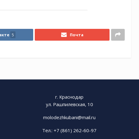
акте
5
Почта
г. Краснодар
ул. Рашпилевская, 10
molodezhkubani@mail.ru
Тел.: +7 (861) 262-60-97