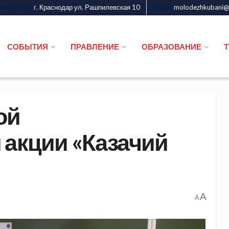
г. Краснодар ул. Рашпилевская 10
molodezhkubani@m
дежи Кубани
Казаки
СОБЫТИЯ
ПРАВЛЕНИЕ
ОБРАЗОВАНИЕ
ой
 акции «Казачий
A
A