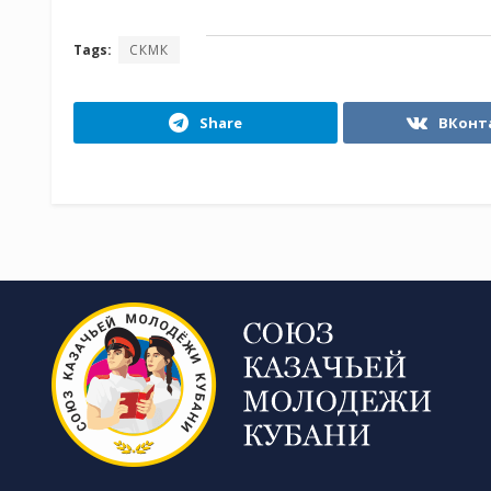
Tags:
СКМК
Share
ВКонт