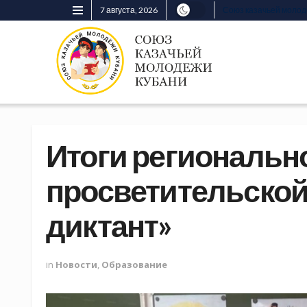
7 августа, 2026
Союз казачьей моло
Итоги региональн
просветительской
диктант»
in
Новости
,
Образование