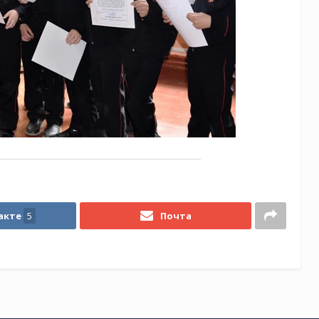
акте
5
Почта