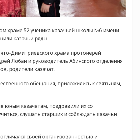
ом храме 52 ученика казачьей школы №6 имени
нили казачьи ряды.
вято-Димитриевского храма протоиерей
дрей Лобан и руководитель Абинского отделения
в, родители казачат.
ественного обещания, приложились к святыням,
е юным казачатам, поздравили их со
читься, слушать старших и соблюдать казачьи
а отличался своей организованностью и