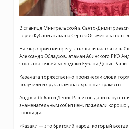
В станице Мингрельской в Свято-Димитриевск
Героя Кубани атамана Сергея Осьминина попол
На мероприятии присутствовали настоятель С
Александр Облаухов, атаман Абинского РКО Ан
Союза казачьей молодежи Кубани Денис Рашито
Казачата торжественно произнесли слова торж
получили из рук атамана охранные грамоты.
Андрей Лобан и Денис Рашитов дали напутстви
знаменательным событием, пожелали хорошо у
заповеди.
«Казаки — это братский народ, который всегд