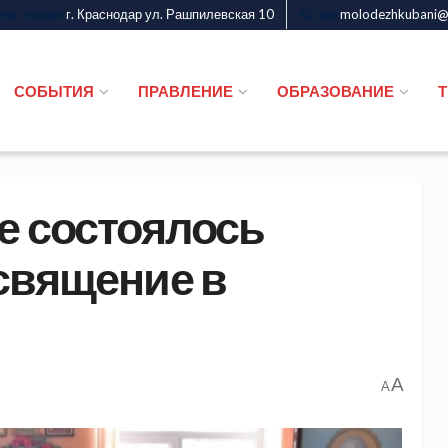
г. Краснодар ул. Рашпилевская 10
molodezhkubani@m
дежи Кубани
Казаки
СОБЫТИЯ
ПРАВЛЕНИЕ
ОБРАЗОВАНИЕ
е состоялось
священие в
A
A