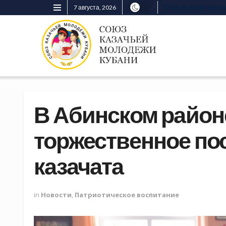
7 августа, 2026
Союз казачьей моло
В Абинском район
торжественное по
казачата
in
Новости
,
Патриотическое воспитание