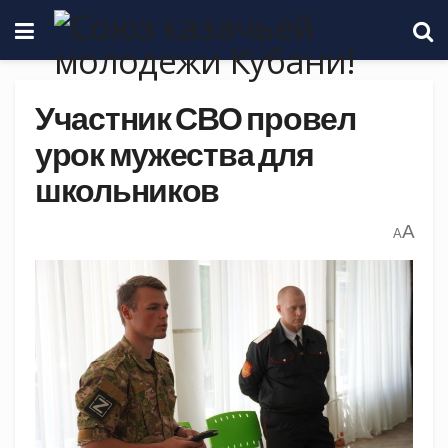
Участник СВО провел
урок мужества для
школьников
A
A