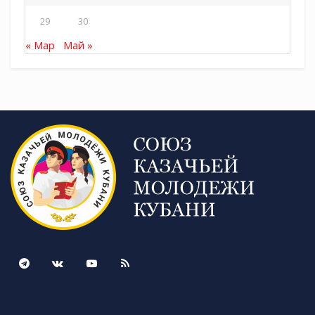
29
30
« Мар
Май »