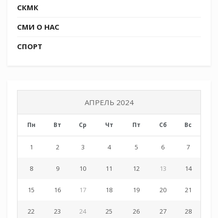
СКМК
разнообразии и осознать смысл жизни.
СМИ О НАС
СПОРТ
АПРЕЛЬ 2024
Пн
Вт
Ср
Чт
Пт
Сб
Вс
1
2
3
4
5
6
7
8
9
10
11
12
13
14
15
16
17
18
19
20
21
22
23
24
25
26
27
28