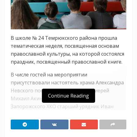
В школе № 24 Темрюкского района прошла
тематическая неделя, посвященная основам
православной культуры, на которой состоялся
праздник, посвященный православной книге.
В числе гостей на мероприятии
присутствовали настоятель храма Александра
Невского поселка Кучугуры, протоиерей
Continue Reading
Михаил Акинфин, а также атаман
Запорожского ХКО старший урядник Иван
Мужикьянс.
Школьники узнали истории зарождения и
развития православной книги на протяжении