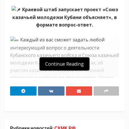
Краевой штаб запускает проект «Союз
казачьей молодежи Кубани объясняет», в
формате вопрос-ответ.
Каждый из вас сможет задать любой
интересующий вопрос о деятельности
Кубанского казачьего войска и Союза казачьей
молодежи Кубани, будущих проектах, об
Continue Reading
участии казаков в специальной военной
операции и конечно же председатель Союза
казачьей молодежи Кубани Даниил Дьяченко
расскажет о своем личном опыте в боевых
действиях.
Кроме того, поделиться своим жизненным
опытом, знаниями о православной культуре и
Рубрики новостей:
СКМК.РФ