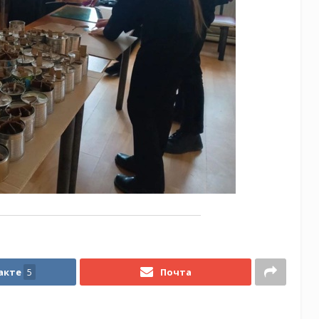
акте
5
Почта