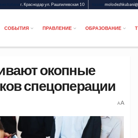
г. Краснодар ул. Рашпилевская 10
molodezhkubani@m
дежи Кубани
Казаки
СОБЫТИЯ
ПРАВЛЕНИЕ
ОБРАЗОВАНИЕ
ливают окопные
иков спецоперации
A
A