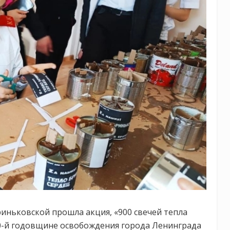
иньковской прошла акция, «900 свечей тепла
0-й годовщине освобождения города Ленинграда