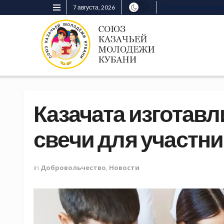
7 августа, 2026
Союз казачьей моло
Казачата изготав
свечи для участн
in
Добровольчество
,
Новости