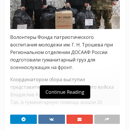
Волонтеры Фонда патриотического
воспитания молодежи им. Г. Н. Трошева при
Региональном отделении ДОСААФ России
подготовили гуманитарный груз для
военнослужащих на фронт.
Координатором сбора выступил
представитель Кубанского казачьего войска
Continue Reading
Владислав Кириченко.
Так, в гуманитарную помощь вошли 20
маскировочных сетей и 3 коробки «сухого»
душа, в каждую коробку входит 200 шт.
индивидуальных гигиенических наборов.