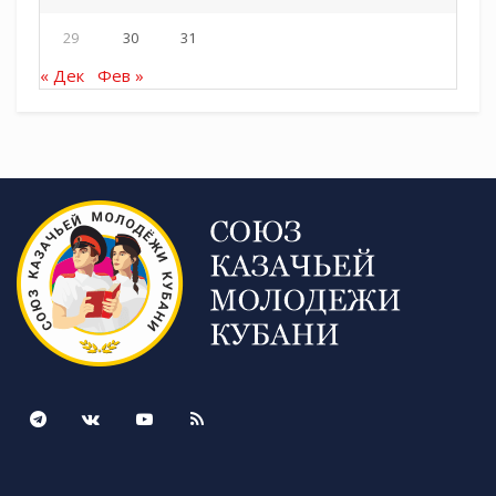
29
30
31
Tags:
СКМК
« Дек
Фев »