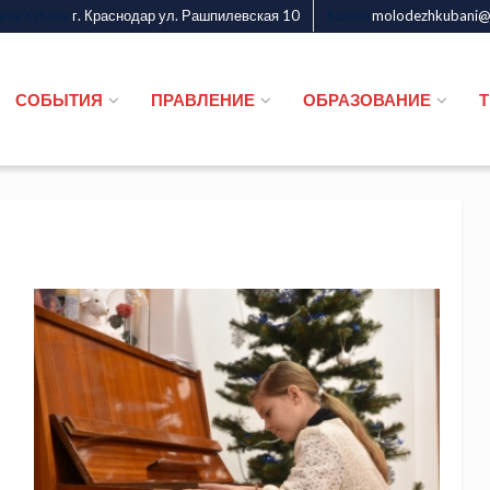
г. Краснодар ул. Рашпилевская 10
molodezhkubani@m
дежи Кубани
Казаки
СОБЫТИЯ
ПРАВЛЕНИЕ
ОБРАЗОВАНИЕ