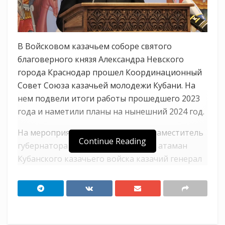
В Войсковом казачьем соборе святого
благоверного князя Александра Невского
города Краснодар прошел Координационный
Совет Союза казачьей молодежи Кубани. На
нем подвели итоги работы прошедшего 2023
года и наметили планы на нынешний 2024 год.
На мероприятии присутствовали заместитель
Continue Reading
губернатора Краснодарского края, атаман
Кубанского казачьего войска казачий генерал
Александр Власов, заместитель войскового
атамана Максим Медянников, председатель
Союза казачьей молодежи Кубани Владислав
Кириченко, духовник Кубанского казачьего
войска и Союза казачьей молодёжи Кубани,