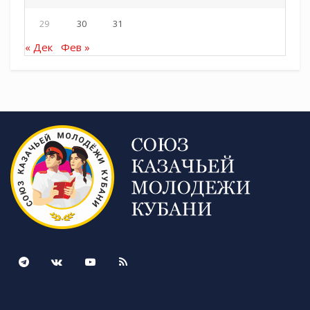
29
30
31
« Дек
Фев »