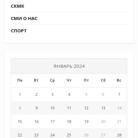
молодежи Кубани вручили рождественские
СКМК
подарки от атамана Кубанского казачьего
войска казачьего генерала Александра
СМИ О НАС
Власова семьям убывающих бойцов.
СПОРТ
ЯНВАРЬ 2024
Пн
Вт
Ср
Чт
Пт
Сб
Вс
1
2
3
4
5
6
7
8
9
10
11
12
13
14
15
16
17
18
19
20
21
22
23
24
25
26
27
28