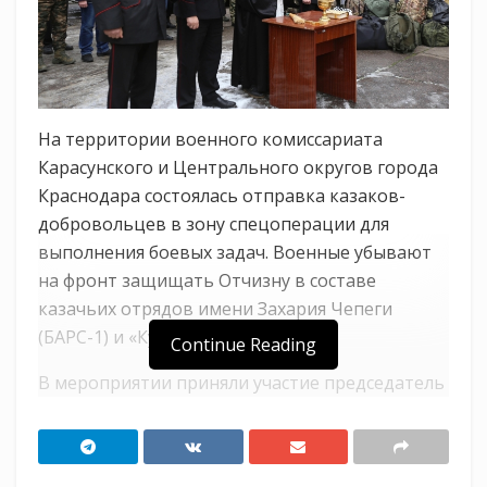
На территории военного комиссариата
Карасунского и Центрального округов города
Краснодара состоялась отправка казаков-
добровольцев в зону спецоперации для
выполнения боевых задач. Военные убывают
на фронт защищать Отчизну в составе
казачьих отрядов имени Захария Чепеги
(БАРС-1) и «Кубань» (БАРС-11).
Continue Reading
В мероприятии приняли участие председатель
Союза казачьей молодежи Кубани Владислав
Кириченко, помощник атамана Кубанского
казачьего войска по государственной службе