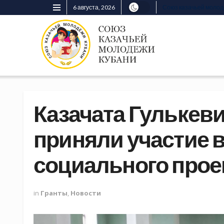
6 августа, 2026
Союз казачьей моло
Казачата Гулькев
приняли участие 
социального прое
in
Гранты
,
Новости