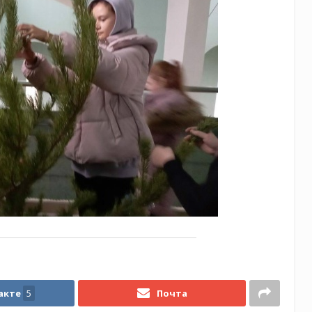
акте
5
Почта