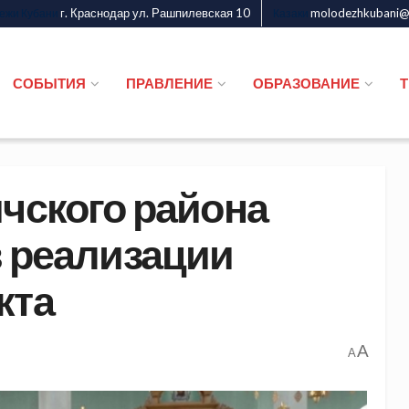
г. Краснодар ул. Рашпилевская 10
molodezhkubani@m
дежи Кубани
Казаки
СОБЫТИЯ
ПРАВЛЕНИЕ
ОБРАЗОВАНИЕ
ичского района
в реализации
кта
A
A