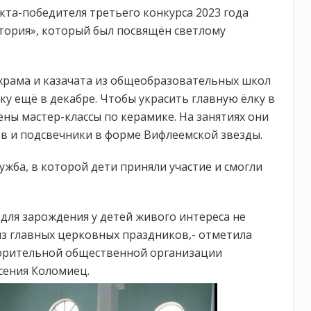
та-победителя третьего конкурса 2023 года
тория», который был посвящён светлому
 храма и казачата из общеобразовательных школ
ку ещё в декабре. Чтобы украсить главную ёлку в
ны мастер-классы по керамике. На занятиях они
в и подсвечники в форме Вифлеемской звезды.
жба, в которой дети приняли участие и смогли
для зарождения у детей живого интереса не
 из главных церковных праздников,- отметила
ворительной общественной организации
сения Коломиец.