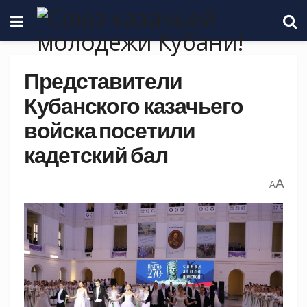
Представители
Кубанского казачьего
войска посетили
кадетский бал
A
A