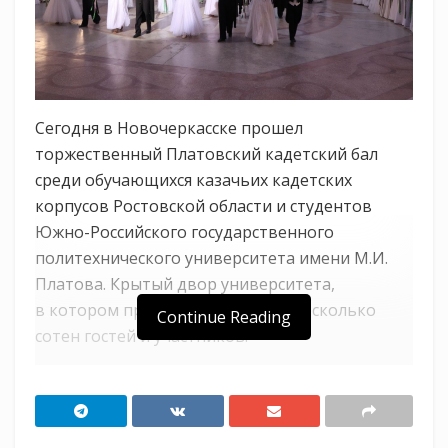
Сегодня в Новочеркасске прошел
торжественный Платовский кадетский бал
среди обучающихся казачьих кадетских
корпусов Ростовской области и студентов
Южно-Российского государственного
политехнического университета имени М.И.
Платова. Крытый двор университета,
в котором проходил бал собрал несколько
Continue Reading
сотен гостей и участников.
Зрелищное мероприятие посетили
заместитель атамана Кубанского казачьего
войска Максим Медянников, председатель