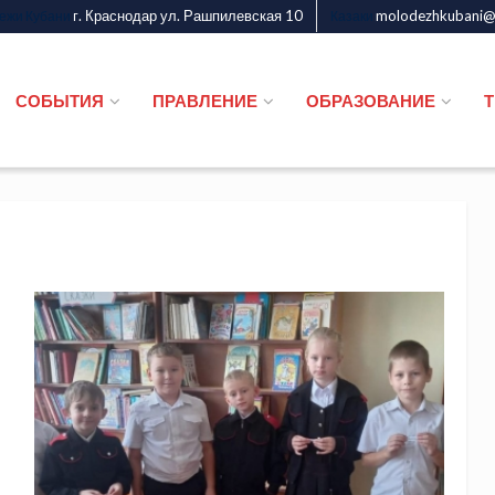
г. Краснодар ул. Рашпилевская 10
molodezhkubani@m
дежи Кубани
Казаки
СОБЫТИЯ
ПРАВЛЕНИЕ
ОБРАЗОВАНИЕ