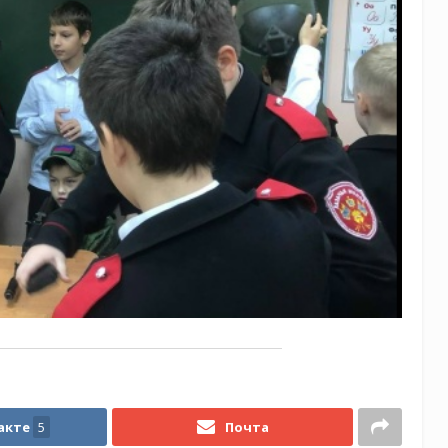
акте
5
Почта