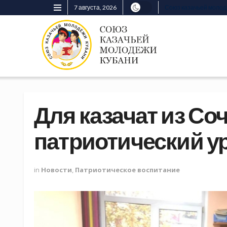
7 августа, 2026
Союз казачьей моло
Для казачат из Со
патриотический у
in
Новости
,
Патриотическое воспитание