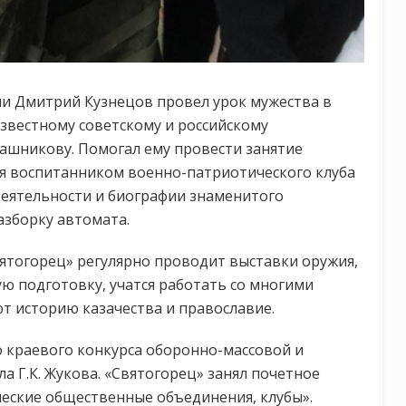
чи Дмитрий Кузнецов провел урок мужества в
звестному советскому и российскому
ашникову. Помогал ему провести занятие
тся воспитанником военно-патриотического клуба
 деятельности и биографии знаменитого
азборку автомата.
ятогорец» регулярно проводит выставки оружия,
ю подготовку, учатся работать со многими
т историю казачества и православие.
 краевого конкурса оборонно-массовой и
 Г.К. Жукова. «Святогорец» занял почетное
еские общественные объединения, клубы».