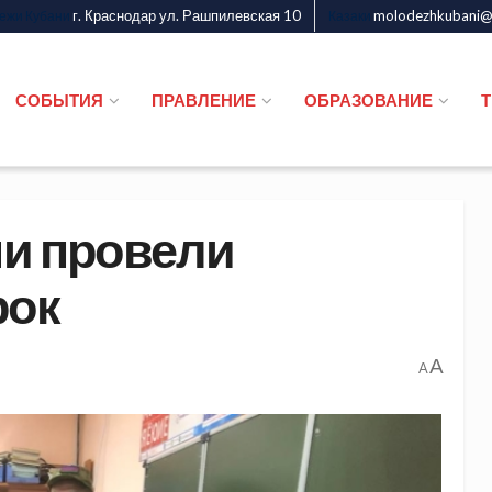
г. Краснодар ул. Рашпилевская 10
molodezhkubani@m
дежи Кубани
Казаки
СОБЫТИЯ
ПРАВЛЕНИЕ
ОБРАЗОВАНИЕ
чи провели
рок
A
A