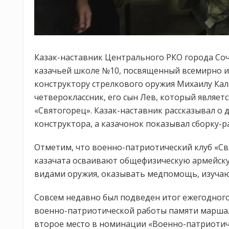
Казак-наставник Центрального РКО города Со
казачьей школе №10, посвященный всемирно и
конструктору стрелкового оружия Михаилу Кал
четвероклассник, его сын Лев, который являе
«Святогорец». Казак-наставник рассказывал о
конструктора, а казачонок показывал сборку-р
Отметим, что военно-патриотический клуб «Св
казачата осваивают общефизическую армейску
видами оружия, оказывать медпомощь, изучаю
Совсем недавно был подведен итог ежегодного
военно-патриотической работы памяти маршала
второе место в номинации «Военно-патриотич