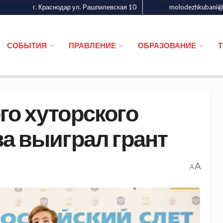
г. Краснодар ул. Рашпилевская 10
molodezhkubani@m
дежи Кубани
Казаки
СОБЫТИЯ
ПРАВЛЕНИЕ
ОБРАЗОВАНИЕ
го хуторского
ва выиграл грант
A
A