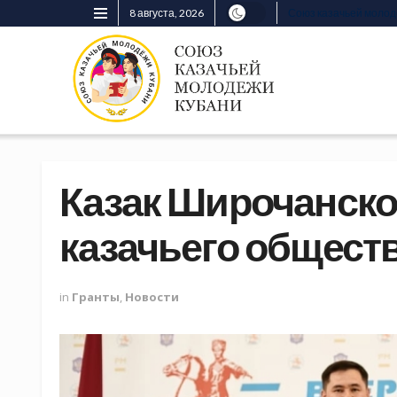
8 августа, 2026
Союз казачьей моло
Казак Широчанско
казачьего общест
in
Гранты
,
Новости