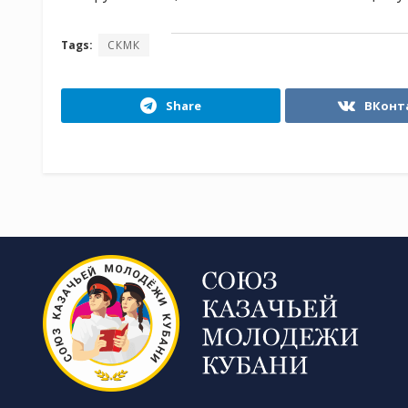
Tags:
СКМК
Share
ВКонт