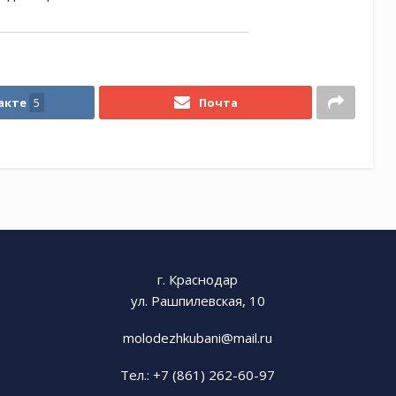
акте
5
Почта
г. Краснодар
ул. Рашпилевская, 10
molodezhkubani@mail.ru
Тел.: +7 (861) 262-60-97