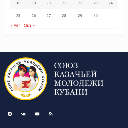
18
19
20
21
22
23
24
25
26
27
28
29
30
« Авг
Окт »