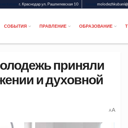
г. Краснодар ул. Рашпилевская 10
molodezhkubani@m
дежи Кубани
Казаки
СОБЫТИЯ
ПРАВЛЕНИЕ
ОБРАЗОВАНИЕ
 молодежь приняли
ужении и духовной
A
A