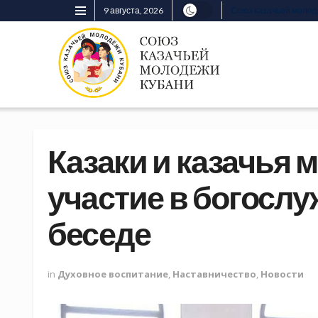
9 августа, 2026
Союз казачьей моло
Казаки и казачья
участие в богосл
беседе
in
Духовное воспитание
,
Наставничество
,
Новости