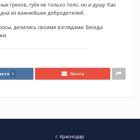
х грехов, губя не только тело, но и душу. Как
одна из важнейших добродетелей.
осы, делились своими взглядами. Беседа
жи.
акте
5
Почта
г. Краснодар