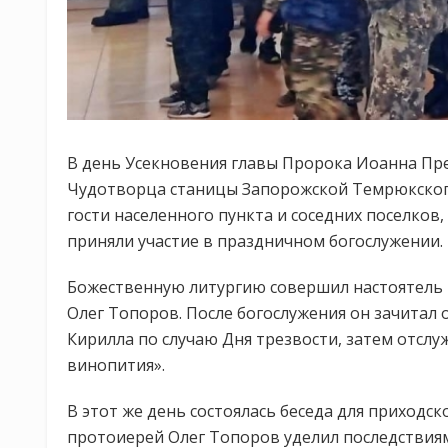
В день Усекновения главы Пророка Иоанна Пре
Чудотворца станицы Запорожской Темрюкского
гости населенного пункта и соседних поселков
приняли участие в праздничном богослужении.
Божественную литургию совершил настоятель 
Олег Топоров. После богослужения он зачитал
Кирилла по случаю Дня трезвости, затем отсл
винопития».
В этот же день состоялась беседа для приход
протоиерей Олег Топоров уделил последствиям