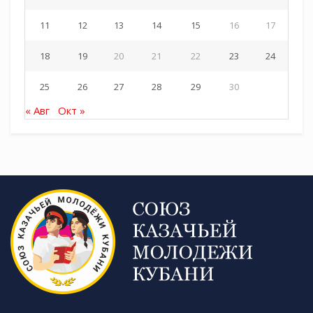
11
12
13
14
15
16
17
18
19
20
21
22
23
24
25
26
27
28
29
30
« Авг
Окт »
Источник: Кубанское казачье войско