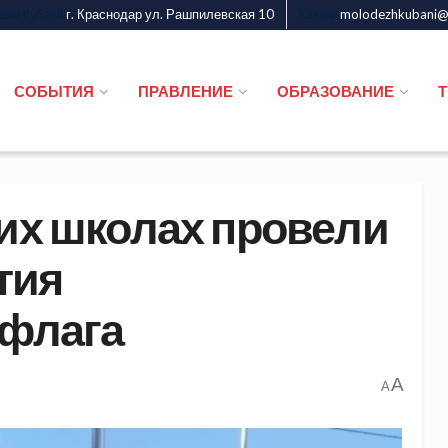
г. Краснодар ул. Рашпилевская 10
molodezhkubani@m
дежи Кубани
Казаки
СОБЫТИЯ
ПРАВЛЕНИЕ
ОБРАЗОВАНИЕ
ьих школах провели
тия
 флага
A
A