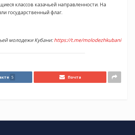
щиеся классов казачьей направленности. На
ли государственный флаг.
ьей молодежи Кубани:
https://t.me/molodezhkubani
акте
5
Почта