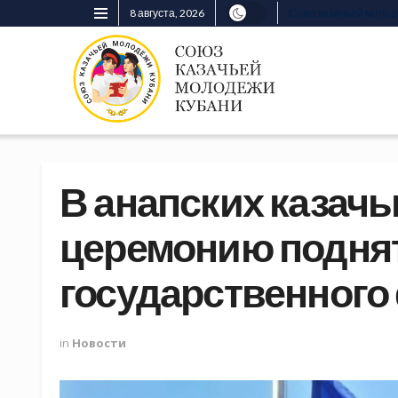
8 августа, 2026
Союз казачьей моло
В анапских казач
церемонию подня
государственного
in
Новости