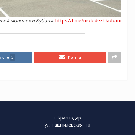
чьей молодежи Кубани
:
https://t.me/molodezhkubani
акте
5
Почта
г. Краснодар
ул. Рашпилевская, 10