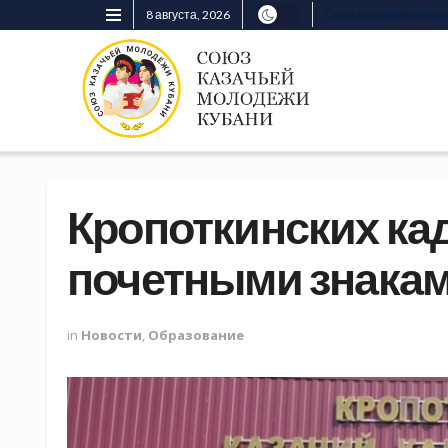
8 августа, 2026
Союз казачьей моло
Кропоткинских ка
почетными знакам
in
Новости
,
Образование