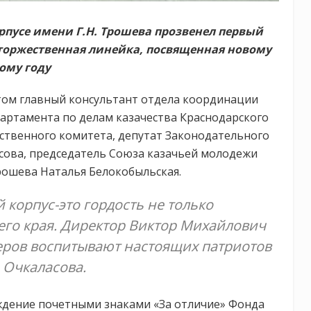
рпусе имени Г.Н. Трошева прозвенел первый
ь торжественная линейка, посвященная новому
ому году
том главный консультант отдела координации
партамента по делам казачества Краснодарского
ственного комитета, депутат Законодательного
сова, председатель Союза казачьей молодежи
рошева Наталья Белокобыльская.
 корпус-это гордость не только
шего края. Директор Виктор Михайлович
церов воспитывают настоящих патриотов
 Очкаласова.
дение почетными знаками «За отличие» Фонда