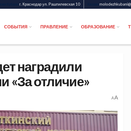
г. Краснодар ул. Рашпилевская 10
molodezhkubani@m
дежи Кубани
Казаки
СОБЫТИЯ
ПРАВЛЕНИЕ
ОБРАЗОВАНИЕ
дет наградили
и «За отличие»
A
A