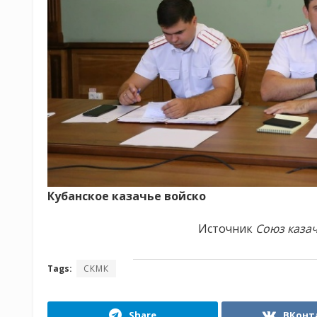
Кубанское казачье войско
Источник
Союз каза
Tags:
СКМК
Share
ВКонт