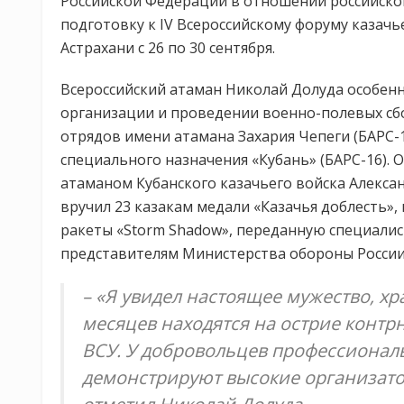
Российской Федерации в отношении российского
подготовку к IV Всероссийскому форуму казачь
Астрахани с 26 по 30 сентября.
Всероссийский атаман Николай Долуда особенн
организации и проведении военно-полевых сб
отрядов имени атамана Захария Чепеги (БАРС-1
специального назначения «Кубань» (БАРС-16). О
атаманом Кубанского казачьего войска Алекса
вручил 23 казакам медали «Казачья доблесть»,
ракеты «Storm Shadow», переданную специали
представителям Министерства обороны России
– «Я увидел настоящее мужество, хра
месяцев находятся на острие контр
ВСУ. У добровольцев профессиональ
демонстрируют высокие организатор