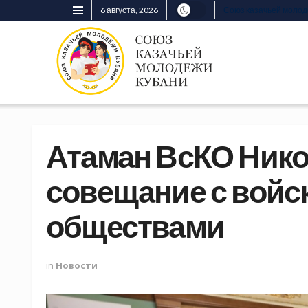
6 августа, 2026
Союз казачьей моло
Атаман ВсКО Нико
совещание с вой
обществами
in
Новости