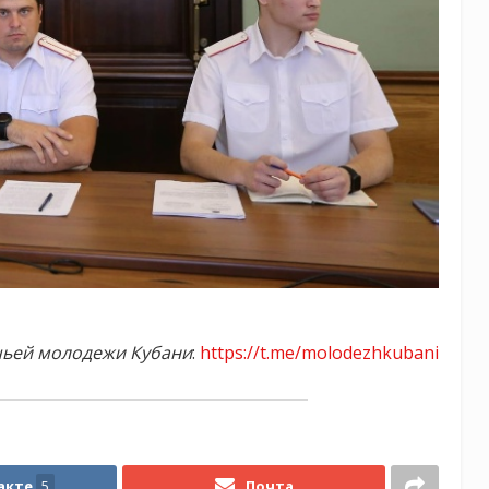
чьей молодежи Кубани
:
https://t.me/molodezhkubani
акте
5
Почта