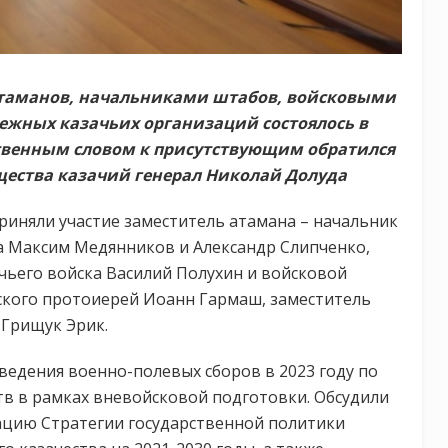
атаманов, начальниками штабов, войсковыми
жных казачьих организаций состоялось в
твенным словом к присутствующим обратился
щества казачий генерал Николай Долуда
риняли участие заместитель атамана – начальник
а Максим Медянников и Александр Слипченко,
ачьего войска Василий Полухин и войсковой
ского протоиерей Иоанн Гармаш, заместитель
 Грищук Эрик.
едения военно-полевых сборов в 2023 году по
в в рамках вневойсковой подготовки. Обсудили
ацию Стратегии государственной политики