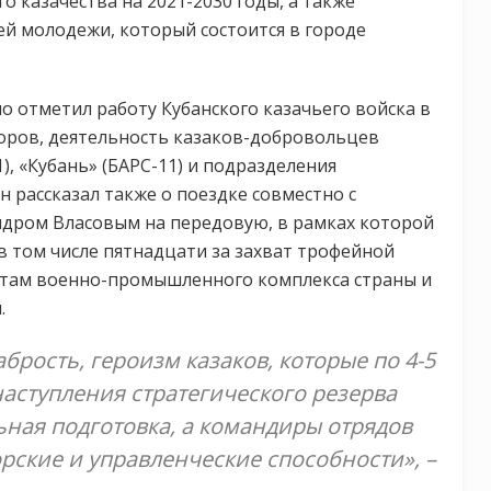
 казачества на 2021-2030 годы, а также
ей молодежи, который состоится в городе
о отметил работу Кубанского казачьего войска в
оров, деятельность казаков-добровольцев
), «Кубань» (БАРС-11) и подразделения
н рассказал также о поездке совместно с
ндром Власовым на передовую, в рамках которой
 в том числе пятнадцати за захват трофейной
стам военно-промышленного комплекса страны и
.
брость, героизм казаков, которые по 4-5
наступления стратегического резерва
ная подготовка, а командиры отрядов
ские и управленческие способности», –