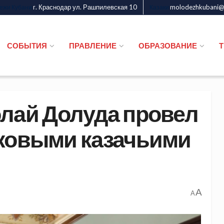
г. Краснодар ул. Рашпилевская 10
molodezhkubani@m
дежи Кубани
Казаки
СОБЫТИЯ
ПРАВЛЕНИЕ
ОБРАЗОВАНИЕ
лай Долуда провел
сковыми казачьими
A
A