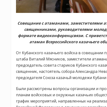
Совещание с атаманами, заместителями 
священниками, руководителями молоде
формате видеоконференцсвязи. С приветс
атаман Всероссийского казачьего об
От Кубанского казачьего войска в совещании п
штаба Виталий Мясников, заместители атаман
председатель совета стариков Кубанского каз
священник, настоятель собора Александра Нев
председателя Союза казачьй молодежи Кубани
Были рассмотрены вопросы организации и пров
планам войсковых и окружных казачьих общест
график мероприятий, направленных на реализ