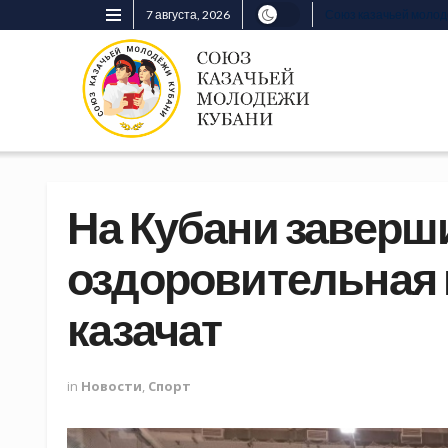
7 августа, 2026
Союз казачьей моло
На Кубани заверш
оздоровительная 
казачат
in
Новости
,
Спорт