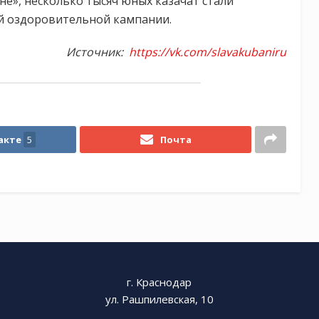
не», несколько тысяч юных казачат стали
ей оздоровительной кампании.
Источник:
https://vk.com/slavakubaniru
акте
5
Почта
г. Краснодар
ул. Рашпилевская, 10