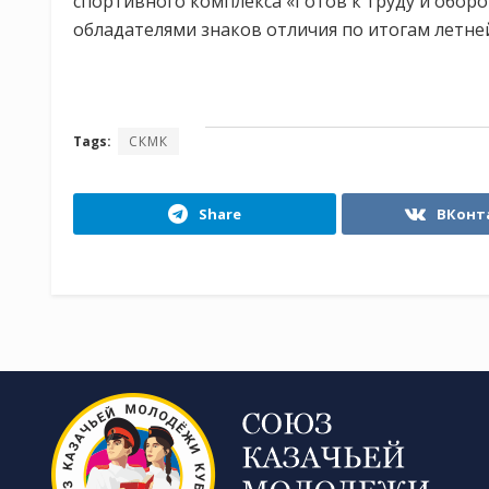
спортивного комплекса «Готов к труду и оборо
обладателями знаков отличия по итогам летн
Tags:
СКМК
Share
ВКонт