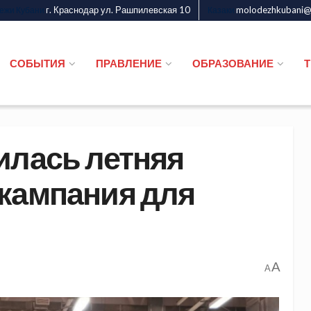
г. Краснодар ул. Рашпилевская 10
molodezhkubani@m
дежи Кубани
Казаки
СОБЫТИЯ
ПРАВЛЕНИЕ
ОБРАЗОВАНИЕ
илась летняя
кампания для
A
A