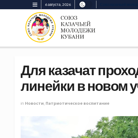
6 августа, 2026
Союз казачьей моло
Для казачат прох
линейки в новом 
in
Новости
,
Патриотическое воспитание