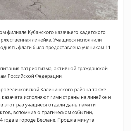
м филиале Кубанского казачьего кадетского
оржественная линейка. Учащиеся исполнили
поднять флаги была предоставлена ученикам 11
спитания патриотизма, активной гражданской
лам Российской Федерации.
аровеличковской Калининского района также
казачата исполняют гимн страны на линейке и
в этот раз учащиеся отдали дань памяти
ктов, вспомнив о трагическом событии,
 года в городе Беслане. Прошла минута