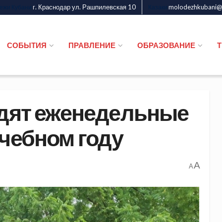
г. Краснодар ул. Рашпилевская 10
molodezhkubani@m
дежи Кубани
Казаки
СОБЫТИЯ
ПРАВЛЕНИЕ
ОБРАЗОВАНИЕ
одят еженедельные
учебном году
A
A