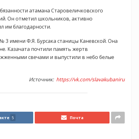
бязанности атамана Старовеличковского
ий. Он отметил школьников, активно
л им благодарности.
 3 имени Ф.Я. Бурсака станицы Каневской. Она
не. Казачата почтили память жертв
ажженными свечами и выпустили в небо белые
Источник:
https://vk.com/slavakubaniru
акте
5
Почта