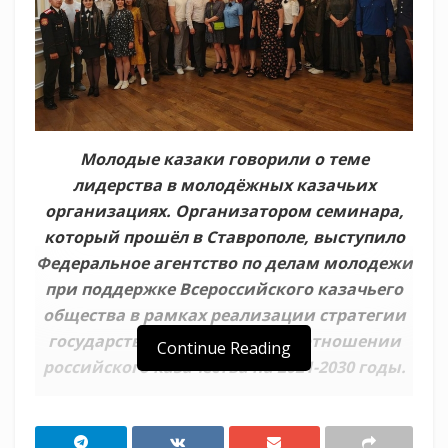
Молодые казаки говорили о теме
лидерства в молодёжных казачьих
организациях. Организатором семинара,
который прошёл в Ставрополе, выступило
Федеральное агентство по делам молодежи
при поддержке Всероссийского казачьего
общества в рамках реализации стратегии
государственной политики в отношении
Continue Reading
российского казачества на 2021-2030 годы.
Команду казачьей молодёжи Кубанского
казачьего войска представили на