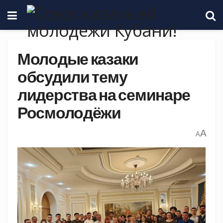
Молодые казаки
обсудили тему
лидерства на семинаре
Росмолодёжи
A
A