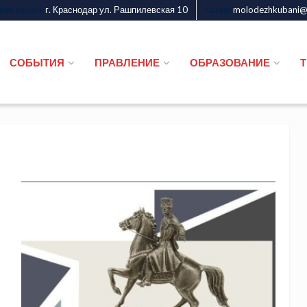
г. Краснодар ул. Рашпилевская 10
molodezhkubani@m
дежи Кубани
Казаки
СОБЫТИЯ
ПРАВЛЕНИЕ
ОБРАЗОВАНИЕ